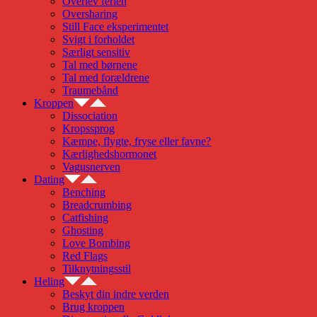
Overlev ferien
Oversharing
Still Face eksperimentet
Svigt i forholdet
Særligt sensitiv
Tal med børnene
Tal med forældrene
Traumebånd
Kroppen
Dissociation
Kropssprog
Kæmpe, flygte, fryse eller favne?
Kærlighedshormonet
Vagusnerven
Dating
Benching
Breadcrumbing
Catfishing
Ghosting
Love Bombing
Red Flags
Tilknytningsstil
Heling
Beskyt din indre verden
Brug kroppen