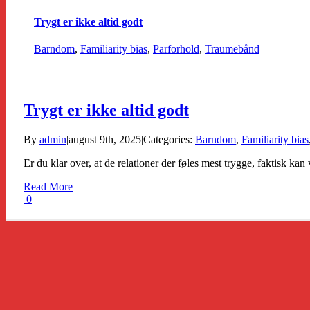
Trygt er ikke altid godt
Barndom
,
Familiarity bias
,
Parforhold
,
Traumebånd
Trygt er ikke altid godt
By
admin
|
august 9th, 2025
|
Categories:
Barndom
,
Familiarity bias
Er du klar over, at de relationer der føles mest trygge, faktisk ka
Read More
0