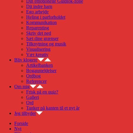
Din emotionelle Guldlok-zone
Dit indre barn
Ego arbejde
Heling i parforholdet
Kommunikation
Reparenting
Skriv det ned
Sæt dine grænser
Tilknytning og musik
Visualisering
Vær kreativ
Bliv klogere
Artikelbanken
Boganmeldelser
Ordbog
Referencer
Om mig
Frisk på en quiz?
Galleri
Ord
Tanker på kanten til et nyt år
Jeg tilbyder
Forside
Nyt