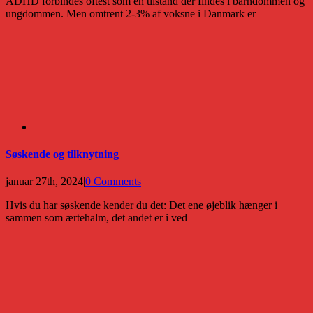
ADHD forbindes oftest som en tilstand der findes i barndommen og
ungdommen. Men omtrent 2-3% af voksne i Danmark er
Søskende og tilknytning
januar 27th, 2024
|
0 Comments
Hvis du har søskende kender du det: Det ene øjeblik hænger i
sammen som ærtehalm, det andet er i ved