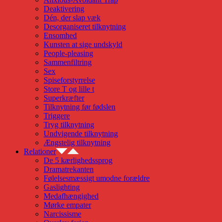
Deaktivering
Dén, der slap væk
Desorganiseret tilknytning
Ensomhed
Kunsten at sige undskyld
People-pleasing
Sammenfiltring
Sex
Spiseforstyrrelse
Store T og lille t
Superkræfter
Tilknytning før fødslen
Triggere
Tryg tilknytning
Undvigende tilknytning
Ængstelig tilknytning
Relationer
De 5 kærlighedssprog
Dramatrekanten
Følelsesmæssigt umodne forældre
Gaslighting
Medafhængighed
Mørke empater
Narcissisme