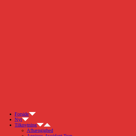
Forside
Nyt
Tilknytning
Afhængighed
Anxious-Avoidant Trap