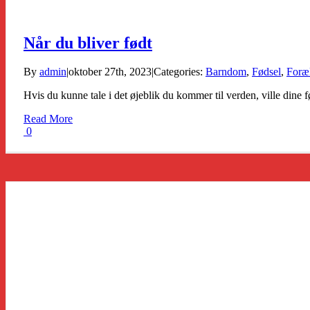
Når du bliver født
By
admin
|
oktober 27th, 2023
|
Categories:
Barndom
,
Fødsel
,
Foræl
Hvis du kunne tale i det øjeblik du kommer til verden, ville dine f
Read More
0