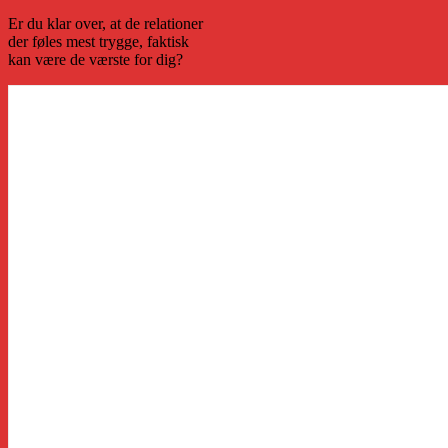
Er du klar over, at de relationer
der føles mest trygge, faktisk
kan være de værste for dig?