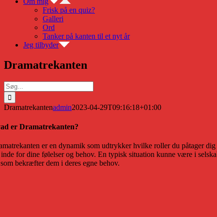
Om mig
Frisk på en quiz?
Galleri
Ord
Tanker på kanten til et nyt år
Jeg tilbyder
Dramatrekanten
Søg
efter:
Dramatrekanten
admin
2023-04-29T09:16:18+01:00
ad er Dramatrekanten?
amatrekanten er en dynamik som udtrykker hvilke roller du påtager dig i
å inde for dine følelser og behov. En typisk situation kunne være i sels
 som bekræfter dem i deres egne behov.