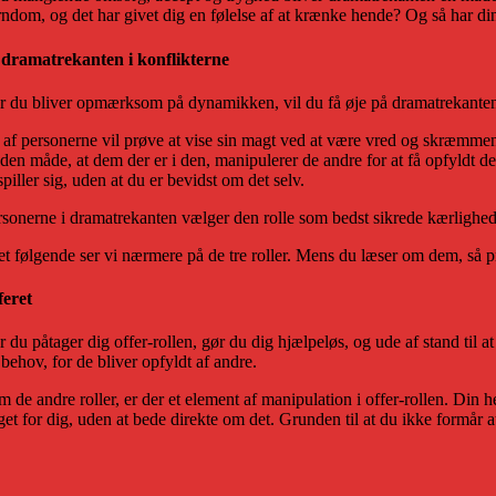
rndom, og det har givet dig en følelse af at krænke hende? Og så har din
 dramatrekanten i konflikterne
r du bliver opmærksom på dynamikken, vil du få øje på dramatrekanten i k
 af personerne vil prøve at vise sin magt ved at være vred og skræmmende
 den måde, at dem der er i den, manipulerer de andre for at få opfyldt de
piller sig, uden at du er bevidst om det selv.
rsonerne i dramatrekanten vælger den rolle som bedst sikrede kærlighed
et følgende ser vi nærmere på de tre roller. Mens du læser om dem, så prø
feret
 du påtager dig offer-rollen, gør du dig hjælpeløs, og ude af stand til a
behov, for de bliver opfyldt af andre.
 de andre roller, er der et element af manipulation i offer-rollen. Din h
get for dig, uden at bede direkte om det. Grunden til at du ikke formår