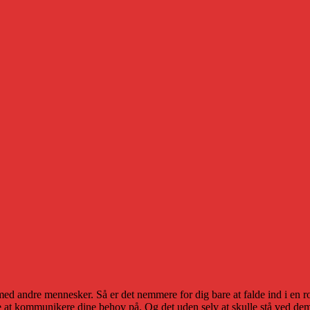
med andre mennesker. Så er det nemmere for dig bare at falde ind i en ro
t kommunikere dine behov på. Og det uden selv at skulle stå ved dem.