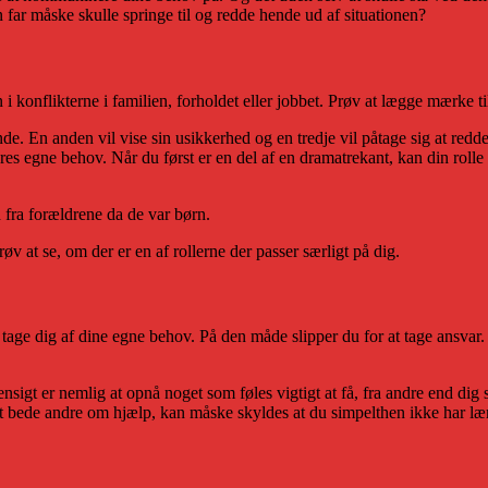
 far måske skulle springe til og redde hende ud af situationen?
onflikterne i familien, forholdet eller jobbet. Prøv at lægge mærke til
. En anden vil vise sin usikkerhed og en tredje vil påtage sig at redde
res egne behov. Når du først er en del af en dramatrekant, kan din rolle
 fra forældrene da de var børn.
v at se, om der er en af rollerne der passer særligt på dig.
t tage dig af dine egne behov. På den måde slipper du for at tage ansvar.
ensigt er nemlig at opnå noget som føles vigtigt at få, fra andre end dig 
 at bede andre om hjælp, kan måske skyldes at du simpelthen ikke har l