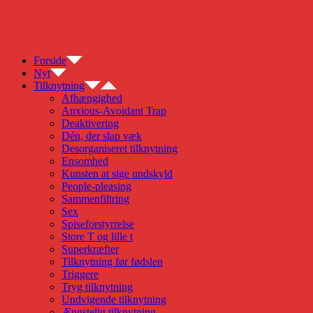
Skip
to
content
Forside
Nyt
Tilknytning
Afhængighed
Anxious-Avoidant Trap
Deaktivering
Dén, der slap væk
Desorganiseret tilknytning
Ensomhed
Kunsten at sige undskyld
People-pleasing
Sammenfiltring
Sex
Spiseforstyrrelse
Store T og lille t
Superkræfter
Tilknytning før fødslen
Triggere
Tryg tilknytning
Undvigende tilknytning
Ængstelig tilknytning