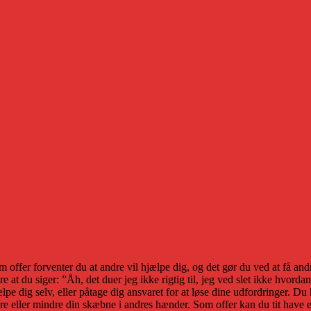
 offer forventer du at andre vil hjælpe dig, og det gør du ved at få andr
e at du siger: ”Åh, det duer jeg ikke rigtig til, jeg ved slet ikke hvor
ælpe dig selv, eller påtage dig ansvaret for at løse dine udfordringer. D
e eller mindre din skæbne i andres hænder. Som offer kan du tit have en 