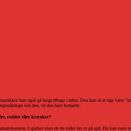
namikken kan også gå langt tilbage i tiden. Den kan så at sige være ”ne
ørgsmålstegn ved den, vil den bare fortsætte.
fer, redder eller krænker?
amatrekantens 3 spidser viser de tre roller der er på spil. Du kan være e