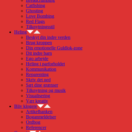
Breadcrumbing
Catfishing
Ghosting
Love Bombing
Red Flags
Tilknytningsstil
Heling
Beskyt din indre verden
Brug kroppen
Din emotionelle Guldlok-zone
Dit indre barn
Ego arbejde
Heling i parforholdet
Kommunikation
Reparenting
Skriv det ned
Sæt dine grænser
Tilknytning og musik
Visualisering
Vær kreativ
Bliv klogere
Artikelbanken
Boganmeldelser
Ordbog
Referencer