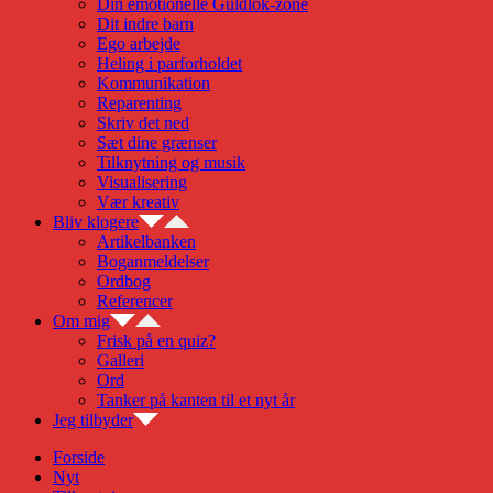
Din emotionelle Guldlok-zone
Dit indre barn
Ego arbejde
Heling i parforholdet
Kommunikation
Reparenting
Skriv det ned
Sæt dine grænser
Tilknytning og musik
Visualisering
Vær kreativ
Bliv klogere
Artikelbanken
Boganmeldelser
Ordbog
Referencer
Om mig
Frisk på en quiz?
Galleri
Ord
Tanker på kanten til et nyt år
Jeg tilbyder
Forside
Nyt