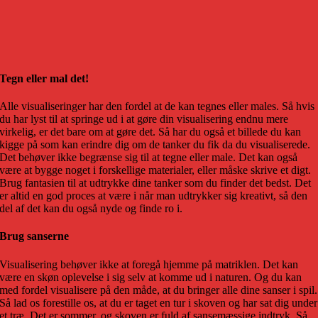
Tegn eller mal det!
Alle visualiseringer har den fordel at de kan tegnes eller males. Så hvis
du har lyst til at springe ud i at gøre din visualisering endnu mere
virkelig, er det bare om at gøre det. Så har du også et billede du kan
kigge på som kan erindre dig om de tanker du fik da du visualiserede.
Det behøver ikke begrænse sig til at tegne eller male. Det kan også
være at bygge noget i forskellige materialer, eller måske skrive et digt.
Brug fantasien til at udtrykke dine tanker som du finder det bedst. Det
er altid en god proces at være i når man udtrykker sig kreativt, så den
del af det kan du også nyde og finde ro i.
Brug sanserne
Visualisering behøver ikke at foregå hjemme på matriklen. Det kan
være en skøn oplevelse i sig selv at komme ud i naturen. Og du kan
med fordel visualisere på den måde, at du bringer alle dine sanser i spil.
Så lad os forestille os, at du er taget en tur i skoven og har sat dig under
et træ. Det er sommer, og skoven er fuld af sansemæssige indtryk. Så