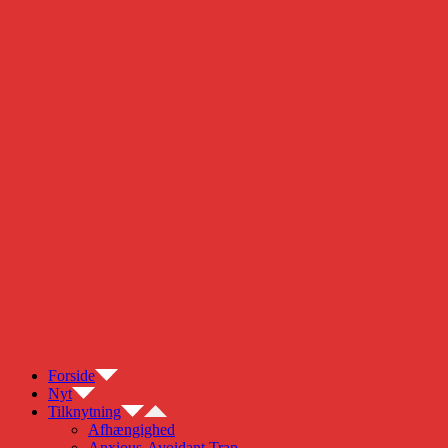
Forside
Nyt
Tilknytning
Afhængighed
Anxious-Avoidant Trap