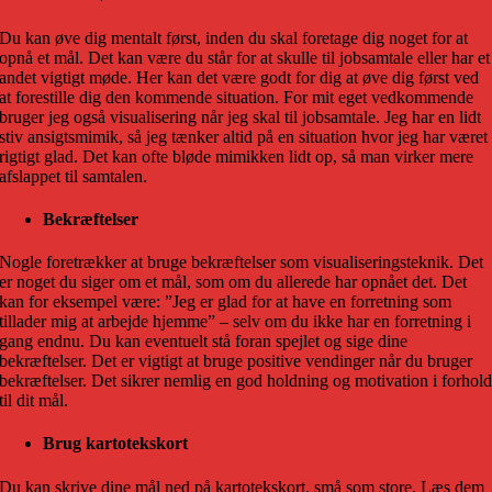
Du kan øve dig mentalt først, inden du skal foretage dig noget for at
opnå et mål. Det kan være du står for at skulle til jobsamtale eller har et
andet vigtigt møde. Her kan det være godt for dig at øve dig først ved
at forestille dig den kommende situation. For mit eget vedkommende
bruger jeg også visualisering når jeg skal til jobsamtale. Jeg har en lidt
stiv ansigtsmimik, så jeg tænker altid på en situation hvor jeg har været
rigtigt glad. Det kan ofte bløde mimikken lidt op, så man virker mere
afslappet til samtalen.
Bekræftelser
Nogle foretrækker at bruge bekræftelser som visualiseringsteknik. Det
er noget du siger om et mål, som om du allerede har opnået det. Det
kan for eksempel være: ”Jeg er glad for at have en forretning som
tillader mig at arbejde hjemme” – selv om du ikke har en forretning i
gang endnu. Du kan eventuelt stå foran spejlet og sige dine
bekræftelser. Det er vigtigt at bruge positive vendinger når du bruger
bekræftelser. Det sikrer nemlig en god holdning og motivation i forhol
til dit mål.
Brug kartotekskort
Du kan skrive dine mål ned på kartotekskort, små som store. Læs dem