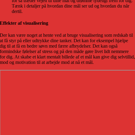
for så træder vejen til dine mål og drømme tydeligt frem for dig.
Tænk i detaljer på hvordan dine mål ser ud og hvordan du når
dertil.
Effekter af visualisering
Der kan være noget at hente ved at bruge visualisering som redskab til
at få styr på eller udtrykke dine tanker. Det kan for eksempel hjælpe
dig til at få en bedre søvn med færre afbrydelser. Det kan også
formindske følelser af stress og på den måde gøre livet lidt nemmere
for dig. At skabe et klart mentalt billede af et mål kan give dig selvtillid
mod og motivation til at arbejde mod at nå et mål.