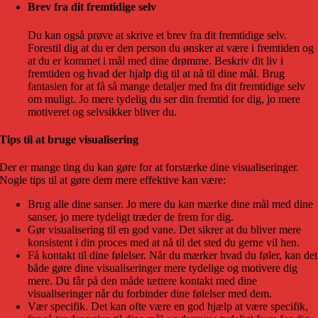
Brev fra dit fremtidige selv
Du kan også prøve at skrive et brev fra dit fremtidige selv.
Forestil dig at du er den person du ønsker at være i fremtiden og
at du er kommet i mål med dine drømme. Beskriv dit liv i
fremtiden og hvad der hjalp dig til at nå til dine mål. Brug
fantasien for at få så mange detaljer med fra dit fremtidige selv
om muligt. Jo mere tydelig du ser din fremtid for dig, jo mere
motiveret og selvsikker bliver du.
Tips til at bruge visualisering
Der er mange ting du kan gøre for at forstærke dine visualiseringer.
Nogle tips til at gøre dem mere effektive kan være:
Brug alle dine sanser. Jo mere du kan mærke dine mål med dine
sanser, jo mere tydeligt træder de frem for dig.
Gør visualisering til en god vane. Det sikrer at du bliver mere
konsistent i din proces med at nå til det sted du gerne vil hen.
Få kontakt til dine følelser. Når du mærker hvad du føler, kan det
både gøre dine visualiseringer mere tydelige og motivere dig
mere. Du får på den måde tættere kontakt med dine
visualiseringer når du forbinder dine følelser med dem.
Vær specifik. Det kan ofte være en god hjælp at være specifik,