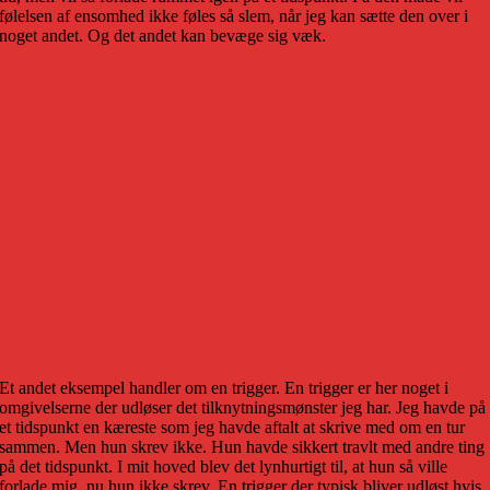
følelsen af ensomhed ikke føles så slem, når jeg kan sætte den over i
noget andet. Og det andet kan bevæge sig væk.
Et andet eksempel handler om en trigger. En trigger er her noget i
omgivelserne der udløser det tilknytningsmønster jeg har. Jeg havde på
et tidspunkt en kæreste som jeg havde aftalt at skrive med om en tur
sammen. Men hun skrev ikke. Hun havde sikkert travlt med andre ting
på det tidspunkt. I mit hoved blev det lynhurtigt til, at hun så ville
forlade mig, nu hun ikke skrev. En trigger der typisk bliver udløst hvis