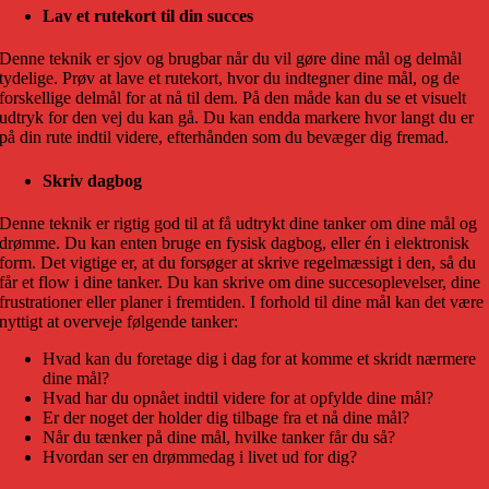
Lav et rutekort til din succes
Denne teknik er sjov og brugbar når du vil gøre dine mål og delmål
tydelige. Prøv at lave et rutekort, hvor du indtegner dine mål, og de
forskellige delmål for at nå til dem. På den måde kan du se et visuelt
udtryk for den vej du kan gå. Du kan endda markere hvor langt du er
på din rute indtil videre, efterhånden som du bevæger dig fremad.
Skriv dagbog
Denne teknik er rigtig god til at få udtrykt dine tanker om dine mål og
drømme. Du kan enten bruge en fysisk dagbog, eller én i elektronisk
form. Det vigtige er, at du forsøger at skrive regelmæssigt i den, så du
får et flow i dine tanker. Du kan skrive om dine succesoplevelser, dine
frustrationer eller planer i fremtiden. I forhold til dine mål kan det være
nyttigt at overveje følgende tanker:
Hvad kan du foretage dig i dag for at komme et skridt nærmere
dine mål?
Hvad har du opnået indtil videre for at opfylde dine mål?
Er der noget der holder dig tilbage fra et nå dine mål?
Når du tænker på dine mål, hvilke tanker får du så?
Hvordan ser en drømmedag i livet ud for dig?