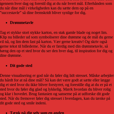
igennem hver dag og forestil dig at du når hvert mål. Efterhånden som
du når dine mål i virkeligheden kan du sætte dem op på en
”succestavle” så dine fremskridt bliver synlige for dig.
Drømmetavle
Tag et stykke stort stykke karton, en stak gamle blade og noget lim.
Klip nu billeder ud som symboliserer dine drømme og de mål du gerne
vil nå, og lim dem fast på karton. Vær gerne kreativ! Og skriv også
gerne tekst til billederne. Når du er færdig med din drømmetavle, så
hæng den op et sted hvor du ser den hver dag, til inspiration for dig og
dine drømme.
Dit gode sted
Denne visualisering er god når du føler dig lidt stresset. Måske arbejder
du hårdt for at nå dine mål? Så kan det være godt at sætte eller lægge
dig et sted hvor du ikke bliver forstyrret, og forestille dig at du er på et
sted hvor du føler dig glad og lykkelig. Mærk hvordan du bliver rolig
og klar i hovedet. Brug fantasien og sanserne på at udforske dit gode
sted. Når du fremover føler dig stresset i hverdagen, kan du tænke på
dit gode sted og smile indeni.
Tænk på dig selv som en anden