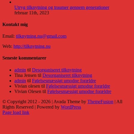
Utryg tilknytning og traumer gennem generationer
februar 11th, 2023
Kontakt mig
Email:
tilknytning.nu@gmail.com
Web:
http://tilknytning.nu
Seneste kommentarer
admin
til
Desorganiseret tilknytning
Tina Jensen
til
Desorganiseret tilknytning
admin
til
Følelsesmæssigt umodne forældre
Vivian olesen
til
Følelsesmæssigt umodne forældre
Vivian Olesen
til
Følelsesmæssigt umodne forældre
© Copyright 2012 -
2026 | Avada Theme by
ThemeFusion
| All
Rights Reserved | Powered by
WordPress
Facebook
X
YouTube
Instagram
Rss
E-
Page load link
mail
Go
to
Top