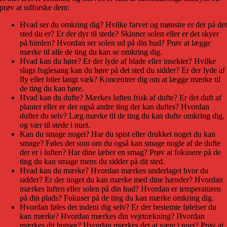
prøv at udforske dem:
Hvad ser du omkring dig? Hvilke farver og mønstre er der på de
sted du er? Er der dyr til stede? Skinner solen eller er det skyer
på himlen? Hvordan ser solen ud på din hud? Prøv at lægge
mærke til alle de ting du kan se omkring dig.
Hvad kan du høre? Er der lyde af blade eller insekter? Hvilke
slags fuglesang kan du høre på det sted du sidder? Er der lyde af
fly eller biler langt væk? Koncentrer dig om at lægge mærke til
de ting du kan høre.
Hvad kan du dufte? Mærkes luften frisk af dufte? Er det duft af
planter eller er der også andre ting der kan duftes? Hvordan
dufter du selv? Læg mærke til de ting du kan dufte omkring dig,
og vær til stede i nuet.
Kan du smage noget? Har du spist eller drukket noget du kan
smage? Føles det som om du også kan smage nogle af de dufte
der er i luften? Har dine læber en smag? Prøv at fokusere på de
ting du kan smage mens du sidder på dit sted.
Hvad kan du mærke? Hvordan mærkes underlaget hvor du
sidder? Er der noget du kan mærke med dine hænder? Hvordan
mærkes luften eller solen på din hud? Hvordan er temperaturen
på din plads? Fokuser på de ting du kan mærke omkring dig.
Hvordan føles det indeni dig selv? Er der bestemte følelser du
kan mærke? Hvordan mærkes din vejrtrækning? Hvordan
mærkes dit humør? Hvordan mærkes det at være i nuet? Prøv at