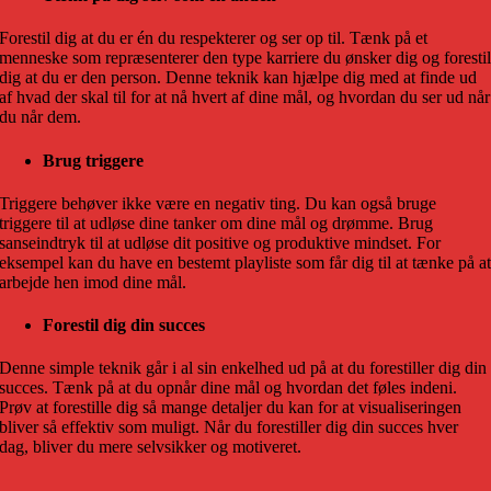
Forestil dig at du er én du respekterer og ser op til. Tænk på et
menneske som repræsenterer den type karriere du ønsker dig og foresti
dig at du er den person. Denne teknik kan hjælpe dig med at finde ud
af hvad der skal til for at nå hvert af dine mål, og hvordan du ser ud når
du når dem.
Brug triggere
Triggere behøver ikke være en negativ ting. Du kan også bruge
triggere til at udløse dine tanker om dine mål og drømme. Brug
sanseindtryk til at udløse dit positive og produktive mindset. For
eksempel kan du have en bestemt playliste som får dig til at tænke på a
arbejde hen imod dine mål.
Forestil dig din succes
Denne simple teknik går i al sin enkelhed ud på at du forestiller dig din
succes. Tænk på at du opnår dine mål og hvordan det føles indeni.
Prøv at forestille dig så mange detaljer du kan for at visualiseringen
bliver så effektiv som muligt. Når du forestiller dig din succes hver
dag, bliver du mere selvsikker og motiveret.