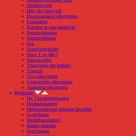
Deaktivering
Dén, der slap væk
Desorganiseret tilknytning
Ensomhed
Kunsten at sige undskyld
People-pleasing
Sammenfiltring
Sex
Spiseforstyrrelse
Store T og lille t
Superkræfter
Tilknytning før fødslen
Triggere
Tryg tilknytning
Undvigende tilknytning
Ængstelig tilknytning
Relationer
De 5 kærlighedssprog
Dramatrekanten
Følelsesmæssigt umodne forældre
Gaslighting
Medafhængighed
Mørke empater
Narcissisme