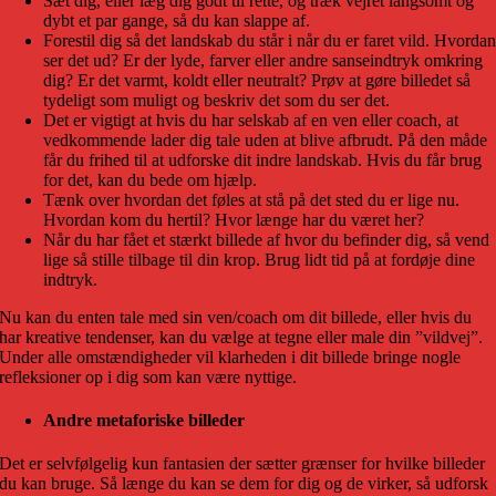
Sæt dig, eller læg dig godt til rette, og træk vejret langsomt og
dybt et par gange, så du kan slappe af.
Forestil dig så det landskab du står i når du er faret vild. Hvorda
ser det ud? Er der lyde, farver eller andre sanseindtryk omkring
dig? Er det varmt, koldt eller neutralt? Prøv at gøre billedet så
tydeligt som muligt og beskriv det som du ser det.
Det er vigtigt at hvis du har selskab af en ven eller coach, at
vedkommende lader dig tale uden at blive afbrudt. På den måde
får du frihed til at udforske dit indre landskab. Hvis du får brug
for det, kan du bede om hjælp.
Tænk over hvordan det føles at stå på det sted du er lige nu.
Hvordan kom du hertil? Hvor længe har du været her?
Når du har fået et stærkt billede af hvor du befinder dig, så vend
lige så stille tilbage til din krop. Brug lidt tid på at fordøje dine
indtryk.
Nu kan du enten tale med sin ven/coach om dit billede, eller hvis du
har kreative tendenser, kan du vælge at tegne eller male din ”vildvej”.
Under alle omstændigheder vil klarheden i dit billede bringe nogle
refleksioner op i dig som kan være nyttige.
Andre metaforiske billeder
Det er selvfølgelig kun fantasien der sætter grænser for hvilke billeder
du kan bruge. Så længe du kan se dem for dig og de virker, så udforsk