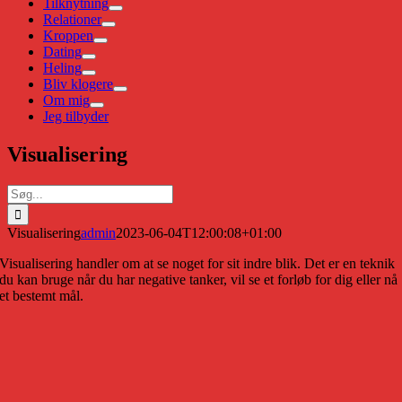
Tilknytning
Relationer
Kroppen
Dating
Heling
Bliv klogere
Om mig
Jeg tilbyder
Visualisering
Søg
efter:
Visualisering
admin
2023-06-04T12:00:08+01:00
Visualisering handler om at se noget for sit indre blik. Det er en teknik
du kan bruge når du har negative tanker, vil se et forløb for dig eller nå
et bestemt mål.