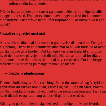
udforske din indre verden.
Når du har udforsket dine sanser på denne måde, så kom lige så stille
tilbage til dit sted. Du kan eventuelt have noget med så du kan notere
dine indtryk. Eller måske har du fået inspiration til at skrive eller tegne
noget?
Visualisering rettet mod mål
At visualisere dine mål kan være en god øvelse til at nå dem. Det gør
dig nemlig i stand til at identificere dine mål så du kan finde ud af hvor
du skal bruge dine kræfter. Det kan også være en hjælp til at forudse
hvad der kan ske på vejen mod dit mål. Når du ser dit mål for dig, vil
du kunne tilrette din indsats så dit mål bliver realistisk. Du kan bruge
målrettet visualisering på mange forskellige måder:
Baglæns planlægning
Denne teknik bruges ofte i coaching. Inden du starter, så tag 3 stykker
papir hvor du skriver hhv. Start, Proces og Mål. Læg nu Start, Proces
og Mål i rækkefølge på gulvet, med et par meters mellemrum. Tænk på
hvad dit mål er og hvor lang tid der vil gå før det er nået.
Stil dig nu på Start, det vil sige det sted du er lige nu. Mærk hvordan