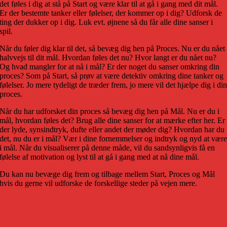
det føles i dig at stå på Start og være klar til at gå i gang med dit mål.
Er der bestemte tanker eller følelser, der kommer op i dig? Udforsk de
ting der dukker op i dig. Luk evt. øjnene så du får alle dine sanser i
spil.
Når du føler dig klar til det, så bevæg dig hen på Proces. Nu er du nået
halvvejs til dit mål. Hvordan føles det nu? Hvor langt er du nået nu?
Og hvad mangler for at nå i mål? Er der noget du sanser omkring din
proces? Som på Start, så prøv at være detektiv omkring dine tanker og
følelser. Jo mere tydeligt de træder frem, jo mere vil det hjælpe dig i di
proces.
Når du har udforsket din proces så bevæg dig hen på Mål. Nu er du i
mål, hvordan føles det? Brug alle dine sanser for at mærke efter her. Er
der lyde, synsindtryk, dufte eller andet der møder dig? Hvordan har du
det, nu du er i mål? Vær i dine fornemmelser og indtryk og nyd at vær
i mål. Når du visualiserer på denne måde, vil du sandsynligvis få en
følelse af motivation og lyst til at gå i gang med at nå dine mål.
Du kan nu bevæge dig frem og tilbage mellem Start, Proces og Mål
hvis du gerne vil udforske de forskellige steder på vejen mere.