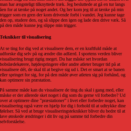
man har ængsteligt tilknyttede træk. Jeg besluttede at gå en tur langs
åen for at tænke på noget andet. Og her kom jeg til at tænke på min
trigger som en gren der kom drivende forbi i vandet. Jeg kunne tage
den op, studere den, og så slippe den igen og lade den drive væk. Så
på den måde kunne jeg slippe min trigger.
Teknikker til visualisering
At se ting for dig ved at visualisere dem, er en kraftfuld måde at
udforske dig selv på og ændre din adfærd. I sportens verden bliver
visualisering brugt rigtig meget. Du har måske set hvordan
bobslædekørere, højdespringere eller andre atleter bruger tid på at
visualisere dét, de skal til at begive sig ud i. Det er smart at se banen
eller springet for sig, for på den måde øver atleten sig på forhånd, og
kan optimere sin præstation.
På samme måde kan du visualisere de ting du skal i gang med, eller
måske er der allerede sket noget i dig som du gerne vil forbedre? Ud
over at optimere dine ”præstationer” i livet eller forbedre noget, kan
visualisering også være en hjælp for dig i forhold til at udtrykke dine
følelser. Så ved at bruge visualiseringsteknikker bliver du bedre til at
lave ønskede ændringer i dit liv og på samme tid forbedre din
selvforståelse.