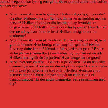
dem så meget du har lyst og energi til. Eksempler på andre metaforiske
billeder kan være:
At se mennesker som bygninger. Hvilken slags bygning er du?
Og dine relationer, her særligt hvis du har en udfordring med en
person? Hvilken tilstand er din bygning i, og hvordan ser
omgivelserne ud? Hvilke rum er der i din bygning? Hvordan ser
dørene ud og hvor fører de hen? Hvilken udsigt er der fra
vinduerne?
At se mennesker som planter/træer. Hvilken slags er du og hvor
gror du henne? Hvor hurtigt eller langsomt gror du? Hvilke
farver og dufte har du? Hvordan føles jorden du gror i? Er der
andre planter (mennesker) i nærheden, og hvordan ser de ud?
Hvilken næring får du fra jorden? Hvor længe har du groet?
At se livet som en rejse. Hvor er du på vej hen? Er du ude eller
hjemme lige nu? Hvordan ser der ud på din rejse? Hvordan føles
det at være på rejse, er du træt eller udhvilet? Hvordan er du
kommet hertil? Hvordan rejser du, går du eller er du i et
transportmiddel? Er der andre mennesker på rejse sammen med
dig?