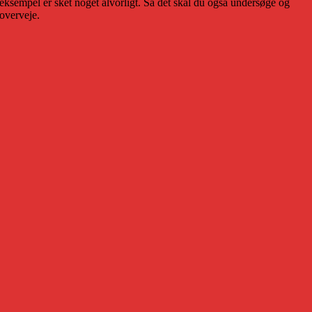
eksempel er sket noget alvorligt. Så det skal du også undersøge og
overveje.