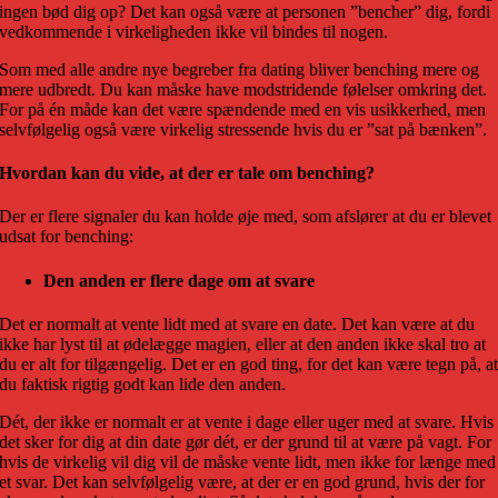
ingen bød dig op? Det kan også være at personen ”bencher” dig, fordi
vedkommende i virkeligheden ikke vil bindes til nogen.
Som med alle andre nye begreber fra dating bliver benching mere og
mere udbredt. Du kan måske have modstridende følelser omkring det.
For på én måde kan det være spændende med en vis usikkerhed, men
selvfølgelig også være virkelig stressende hvis du er ”sat på bænken”.
Hvordan kan du vide, at der er tale om benching?
Der er flere signaler du kan holde øje med, som afslører at du er blevet
udsat for benching:
Den anden er flere dage om at svare
Det er normalt at vente lidt med at svare en date. Det kan være at du
ikke har lyst til at ødelægge magien, eller at den anden ikke skal tro at
du er alt for tilgængelig. Det er en god ting, for det kan være tegn på, a
du faktisk rigtig godt kan lide den anden.
Dét, der ikke er normalt er at vente i dage eller uger med at svare. Hvis
det sker for dig at din date gør dét, er der grund til at være på vagt. For
hvis de virkelig vil dig vil de måske vente lidt, men ikke for længe med
et svar. Det kan selvfølgelig være, at der er en god grund, hvis der for