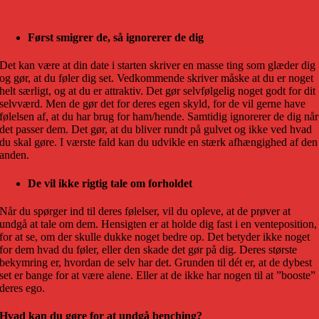
Først smigrer de, så ignorerer de dig
Det kan være at din date i starten skriver en masse ting som glæder dig
og gør, at du føler dig set. Vedkommende skriver måske at du er noget
helt særligt, og at du er attraktiv. Det gør selvfølgelig noget godt for dit
selvværd. Men de gør det for deres egen skyld, for de vil gerne have
følelsen af, at du har brug for ham/hende. Samtidig ignorerer de dig når
det passer dem. Det gør, at du bliver rundt på gulvet og ikke ved hvad
du skal gøre. I værste fald kan du udvikle en stærk afhængighed af den
anden.
De vil ikke rigtig tale om forholdet
Når du spørger ind til deres følelser, vil du opleve, at de prøver at
undgå at tale om dem. Hensigten er at holde dig fast i en venteposition,
for at se, om der skulle dukke noget bedre op. Det betyder ikke noget
for dem hvad du føler, eller den skade det gør på dig. Deres største
bekymring er, hvordan de selv har det. Grunden til dét er, at de dybest
set er bange for at være alene. Eller at de ikke har nogen til at ”booste”
deres ego.
Hvad kan du gøre for at undgå benching?