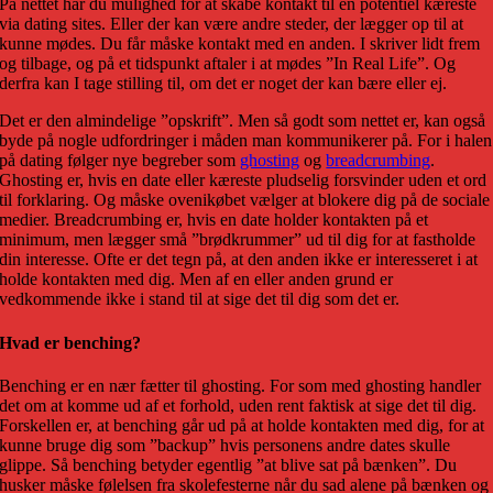
På nettet har du mulighed for at skabe kontakt til en potentiel kæreste
via dating sites. Eller der kan være andre steder, der lægger op til at
kunne mødes. Du får måske kontakt med en anden. I skriver lidt frem
og tilbage, og på et tidspunkt aftaler i at mødes ”In Real Life”. Og
derfra kan I tage stilling til, om det er noget der kan bære eller ej.
Det er den almindelige ”opskrift”. Men så godt som nettet er, kan også
byde på nogle udfordringer i måden man kommunikerer på. For i halen
på dating følger nye begreber som
ghosting
og
breadcrumbing
.
Ghosting er, hvis en date eller kæreste pludselig forsvinder uden et ord
til forklaring. Og måske ovenikøbet vælger at blokere dig på de sociale
medier. Breadcrumbing er, hvis en date holder kontakten på et
minimum, men lægger små ”brødkrummer” ud til dig for at fastholde
din interesse. Ofte er det tegn på, at den anden ikke er interesseret i at
holde kontakten med dig. Men af en eller anden grund er
vedkommende ikke i stand til at sige det til dig som det er.
Hvad er benching?
Benching er en nær fætter til ghosting. For som med ghosting handler
det om at komme ud af et forhold, uden rent faktisk at sige det til dig.
Forskellen er, at benching går ud på at holde kontakten med dig, for at
kunne bruge dig som ”backup” hvis personens andre dates skulle
glippe. Så benching betyder egentlig ”at blive sat på bænken”. Du
husker måske følelsen fra skolefesterne når du sad alene på bænken og