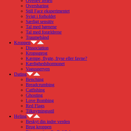
Overlev ferien
Oversharing
Still Face eksperimentet
Svigt i forholdet
Særligt sensitiv
Tal med børnene
Tal med forældrene
Traumebånd
Kroppen
Dissociation
Kropssprog
Kæmpe, flygte, fryse eller favne?
Kærlighedshormonet
Vagusnerven
Dating
Benching
Breadcrumbing
Catfishing
Ghosting
Love Bombing
Red Flags
Tilknytningsstil
Heling
Beskyt din indre verden
Brug kroppen