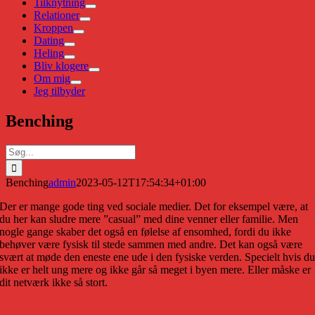
Tilknytning
Relationer
Kroppen
Dating
Heling
Bliv klogere
Om mig
Jeg tilbyder
Benching
Søg
efter:
Benching
admin
2023-05-12T17:54:34+01:00
Der er mange gode ting ved sociale medier. Det for eksempel være, at
du her kan sludre mere ”casual” med dine venner eller familie. Men
nogle gange skaber det også en følelse af ensomhed, fordi du ikke
behøver være fysisk til stede sammen med andre. Det kan også være
svært at møde den eneste ene ude i den fysiske verden. Specielt hvis d
ikke er helt ung mere og ikke går så meget i byen mere. Eller måske er
dit netværk ikke så stort.