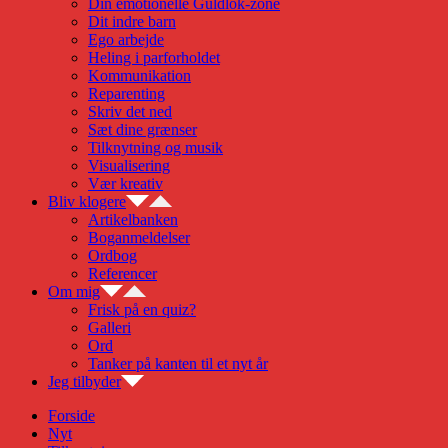
Din emotionelle Guldlok-zone
Dit indre barn
Ego arbejde
Heling i parforholdet
Kommunikation
Reparenting
Skriv det ned
Sæt dine grænser
Tilknytning og musik
Visualisering
Vær kreativ
Bliv klogere
Artikelbanken
Boganmeldelser
Ordbog
Referencer
Om mig
Frisk på en quiz?
Galleri
Ord
Tanker på kanten til et nyt år
Jeg tilbyder
Forside
Nyt