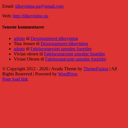
Email:
tilknytning.nu@gmail.com
Web:
http://tilknytning.nu
Seneste kommentarer
admin
til
Desorganiseret tilknytning
Tina Jensen
til
Desorganiseret tilknytning
admin
til
Følelsesmæssigt umodne forældre
Vivian olesen
til
Følelsesmæssigt umodne forældre
Vivian Olesen
til
Følelsesmæssigt umodne forældre
© Copyright 2012 -
2026 | Avada Theme by
ThemeFusion
| All
Rights Reserved | Powered by
WordPress
Facebook
X
YouTube
Instagram
Rss
E-
Page load link
mail
Go
to
Top