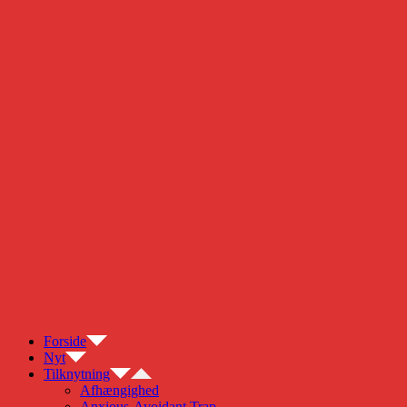
Forside
Nyt
Tilknytning
Afhængighed
Anxious-Avoidant Trap