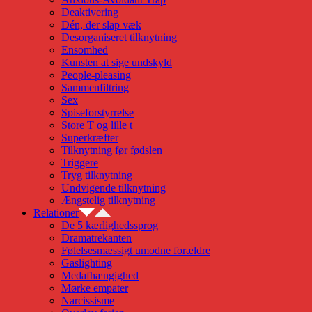
Deaktivering
Dén, der slap væk
Desorganiseret tilknytning
Ensomhed
Kunsten at sige undskyld
People-pleasing
Sammenfiltring
Sex
Spiseforstyrrelse
Store T og lille t
Superkræfter
Tilknytning før fødslen
Triggere
Tryg tilknytning
Undvigende tilknytning
Ængstelig tilknytning
Relationer
De 5 kærlighedssprog
Dramatrekanten
Følelsesmæssigt umodne forældre
Gaslighting
Medafhængighed
Mørke empater
Narcissisme