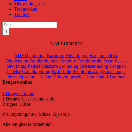
Tilknytningsstile
Traumebånd
Traumer
Søg
efter:
CATEGORIES
ADHD
adoption
Barndom
Bliv klogere
Boganmeldelse
Dissociation
Familiarity bias
Forældre
Forældrerolle
Frygt
Fysisk
påvirkning
Fødsel
Glasbarn
grounding
Grænser
heling
Kroppen
Ledelse
Om tilknytning
Parforhold
People-pleasing
Social angst
Stress
Søskende
Tanker
Tilknytningsstile
Traumebånd
Traumer
Brugere online
1 Bruger
Online
1 Bruger
Læser denne side.
Brugere:
1 Bot
© tilknytning.nu/v. Mikael Gjelstrup
Alle rettigheder forbeholdt