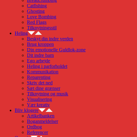
Breadcrumbing
Catfishing
Ghosting
Love Bombing
Red Flags
Tilknytningsstil
Heling
Beskyt din indre verden
Brug kroppen
Din emotionelle Guldlok-zone
Dit indre barn
Ego arbejde
Heling i parforholdet
Kommunikation
Reparenting
Skriv det ned
Sæt dine grænser
Tilknytning og musik
Visualisering
Vær kreativ
Bliv klogere
Artikelbanken
Boganmeldelser
Ordbog
Referencer