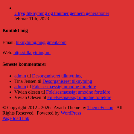
Utryg tilknytning og traumer gennem generationer
februar 11th, 2023
Kontakt mig
Email:
tilknytning.nu@gmail.com
Web:
http://tilknytning.nu
Seneste kommentarer
admin
til
Desorganiseret tilknytning
Tina Jensen
til
Desorganiseret tilknytning
admin
til
Følelsesmæssigt umodne forældre
Vivian olesen
til
Følelsesmæssigt umodne forældre
Vivian Olesen
til
Følelsesmæssigt umodne forældre
© Copyright 2012 -
2026 | Avada Theme by
ThemeFusion
| All
Rights Reserved | Powered by
WordPress
Facebook
X
YouTube
Instagram
Rss
E-
Page load link
mail
Go
to