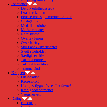
Relationer
De 5 kærlighedssprog
Dramatrekanten
Følelsesmæssigt umodne forældre
Gaslighting
Medafhængighed
Mørke empater
Narcissisme
Overlev ferien
Oversharing
Still Face eksperimentet
Svigt i forholdet
Særligt sensitiv
Tal med børnene
Tal med forældrene
Traumebånd
Kroppen
Dissociation
Kropssprog
Kæmpe, flygte, fryse eller favne?
Kærlighedshormonet
Vagusnerven
Dating
Benching