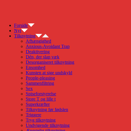
Skip
to
content
Forside
Nyt
Tilknytning
Afhængighed
Anxious-Avoidant Trap
Deaktivering
Dén, der slap væk
Desorganiseret tilknytning
Ensomhed
Kunsten at sige undskyld
People-pleasing
Sammenfiltring
Sex
Spiseforstyrrelse
Store T og lille t
Superkræfter
Tilknytning før fødslen
Triggere
Tryg tilknytning
Undvigende tilknytning
Ængstelig tilknytning