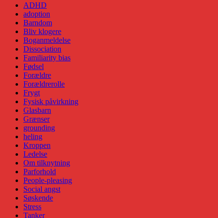
ADHD
adoption
Barndom
Bliv klogere
Boganmeldelse
Dissociation
Familiarity bias
Fødsel
Forældre
Forældrerolle
Frygt
Fysisk påvirkning
Glasbarn
Grænser
grounding
heling
Kroppen
Ledelse
Om tilknytning
Parforhold
People-pleasing
Social angst
Søskende
Stress
Tanker