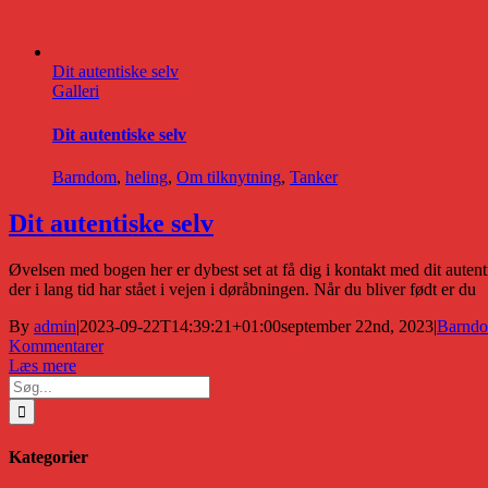
Dit autentiske selv
Galleri
Dit autentiske selv
Barndom
,
heling
,
Om tilknytning
,
Tanker
Dit autentiske selv
Øvelsen med bogen her er dybest set at få dig i kontakt med dit auten
der i lang tid har stået i vejen i døråbningen. Når du bliver født er du
By
admin
|
2023-09-22T14:39:21+01:00
september 22nd, 2023
|
Barnd
Kommentarer
Læs mere
Søg
efter:
Kategorier