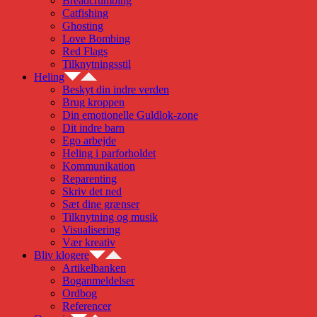
Breadcrumbing
Catfishing
Ghosting
Love Bombing
Red Flags
Tilknytningsstil
Heling
Beskyt din indre verden
Brug kroppen
Din emotionelle Guldlok-zone
Dit indre barn
Ego arbejde
Heling i parforholdet
Kommunikation
Reparenting
Skriv det ned
Sæt dine grænser
Tilknytning og musik
Visualisering
Vær kreativ
Bliv klogere
Artikelbanken
Boganmeldelser
Ordbog
Referencer