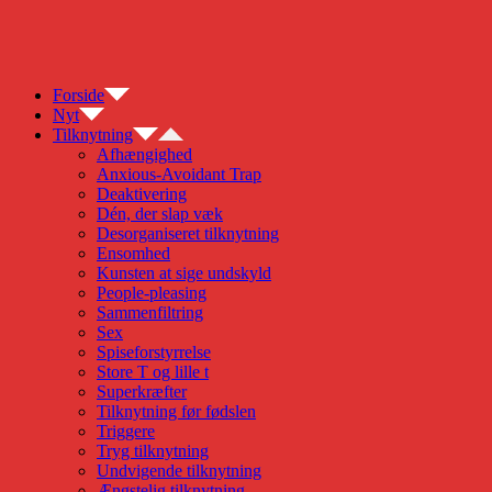
Skip
to
content
Forside
Nyt
Tilknytning
Afhængighed
Anxious-Avoidant Trap
Deaktivering
Dén, der slap væk
Desorganiseret tilknytning
Ensomhed
Kunsten at sige undskyld
People-pleasing
Sammenfiltring
Sex
Spiseforstyrrelse
Store T og lille t
Superkræfter
Tilknytning før fødslen
Triggere
Tryg tilknytning
Undvigende tilknytning
Ængstelig tilknytning