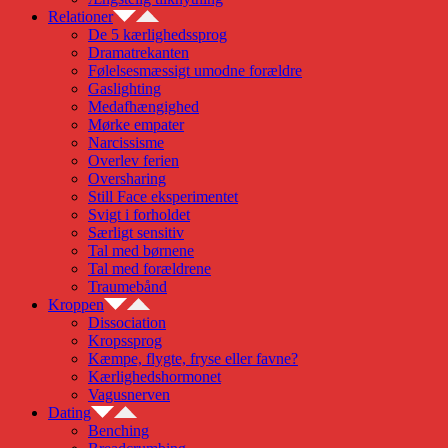
Relationer
De 5 kærlighedssprog
Dramatrekanten
Følelsesmæssigt umodne forældre
Gaslighting
Medafhængighed
Mørke empater
Narcissisme
Overlev ferien
Oversharing
Still Face eksperimentet
Svigt i forholdet
Særligt sensitiv
Tal med børnene
Tal med forældrene
Traumebånd
Kroppen
Dissociation
Kropssprog
Kæmpe, flygte, fryse eller favne?
Kærlighedshormonet
Vagusnerven
Dating
Benching