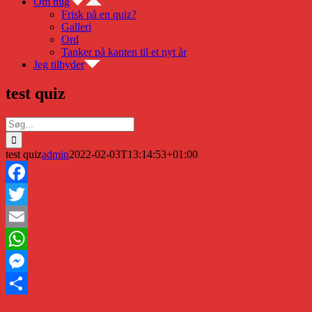
Om mig
Frisk på en quiz?
Galleri
Ord
Tanker på kanten til et nyt år
Jeg tilbyder
test quiz
Søg
efter:
test quiz
admin
2022-02-03T13:14:53+01:00
Facebook
Twitter
Email
WhatsApp
Messenger
Share